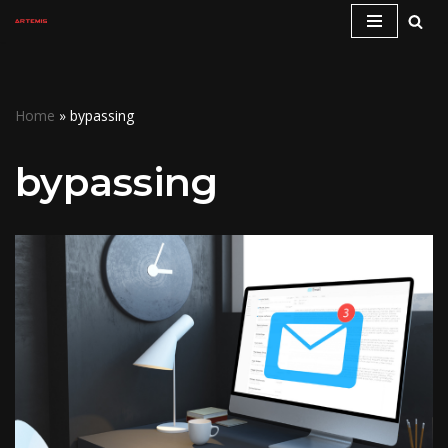
Skip
to
content
Home
»
bypassing
bypassing