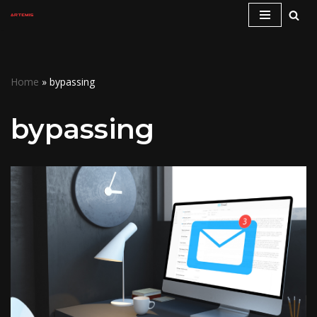
Vai
al
contenuto
Home
»
bypassing
bypassing