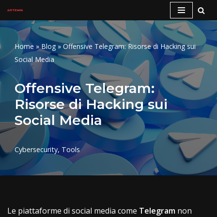
Skip
to
Home
»
Blog
»
Offensive Telegram: Risorse di Hacking sui
content
Social Media
Offensive Telegram:
Risorse di Hacking sui
Social Media
Cybersecurity
,
Tools
Le piattaforme di social media come
Telegram
non