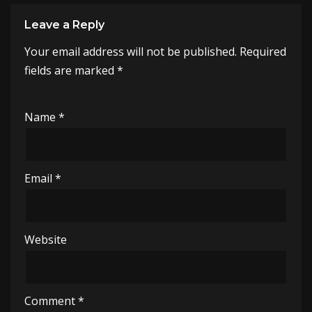
Leave a Reply
Your email address will not be published.
A
Required
fields are marked
lt
*
e
r
Name
*
n
a
ti
Email
*
v
e
:
Website
Comment
*