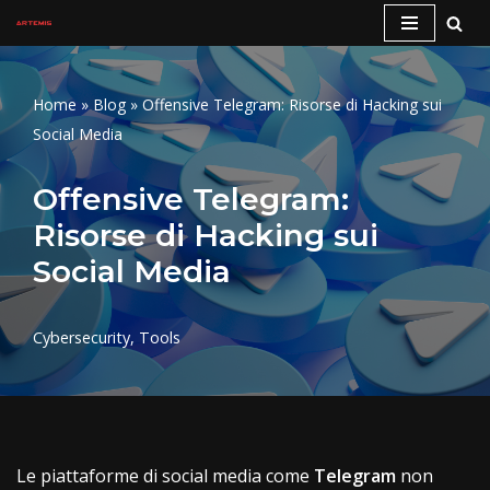
Vai
al
Home
»
Blog
»
Offensive Telegram: Risorse di Hacking sui
contenuto
Social Media
Offensive Telegram:
Risorse di Hacking sui
Social Media
Cybersecurity
,
Tools
Le piattaforme di social media come
Telegram
non