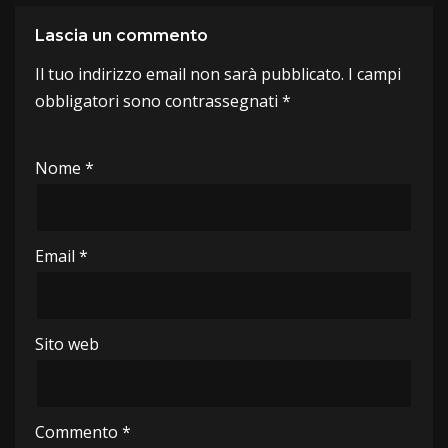
Lascia un commento
Il tuo indirizzo email non sarà pubblicato.
A
I campi
obbligatori sono contrassegnati
lt
*
e
r
Nome
*
n
a
ti
Email
*
v
e
:
Sito web
Commento
*